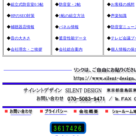
◆
組立式防音室0.5帖
◆
防音室・2帖
◆
お客様の感想
◆
HPのSEO対策
◆
1帖の組立方法
◆
声楽知識
◆
補聴器店情報
◆
パネル情報
◆
防音室ニュー
◆
音の大きさ
◆
遮音性能データ
◆
テレビ会議ブ
◆
会社理念・ご挨拶
◆
会社総合案内
◆
個人情報の保