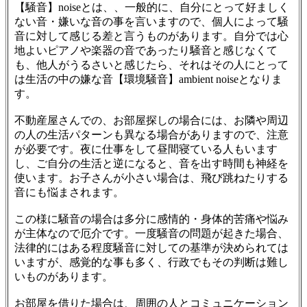
【騒音】noiseとは、、一般的に、自分にとって好ましく
ない音・嫌いな音の事を言いますので、個人によって騒
音に対して感じる差と言うものがあります。自分では心
地よいピアノや楽器の音であったり騒音と感じなくて
も、他人がうるさいと感じたら、それはその人にとって
は生活の中の嫌な音【環境騒音】ambient noiseとなりま
す。
不動産屋さんでの、お部屋探しの場合には、お隣や周辺
の人の生活パターンも異なる場合がありますので、注意
が必要です。夜に仕事をして昼間寝ている人もいます
し、ご自分の生活と逆になると、音を出す時間も神経を
使います。お子さんが小さい場合は、飛び跳ねたりする
音にも悩まされます。
この様に騒音の場合は多分に感情的・身体的苦痛や悩み
が主体なので厄介です。一度騒音の問題が起きた場合、
法律的にはある程度騒音に対しての基準が決められては
いますが、感覚的な事も多く、行政でもその判断は難し
いものがあります。
お部屋を借りた場合は、周囲の人とコミュニケーション