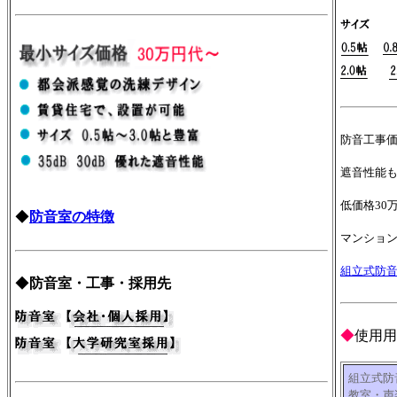
防音工事
遮音性能
低価格30
◆
防音室の特徴
マンショ
組立式防
◆
防音室・工事・採用先
◆
使用用
組立式防
教室・声