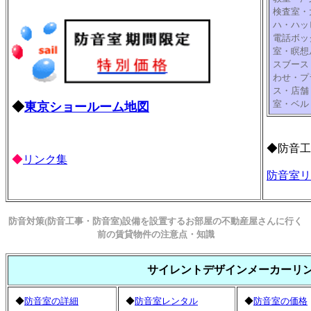
検査室・
ハ・ハッ
電話ボッ
室・瞑想
スブース
わせ・プ
ス・店舗
室・ベル
◆
東京ショールーム地図
◆防音工
◆
リンク集
防音室リ
防音対策(防音工事・防音室)設備を設置するお部屋の不動産屋さんに行く
前の賃貸物件の注意点・知識
サイレントデザインメーカーリ
◆
防音室の詳細
◆
防音室レンタル
◆
防音室の価格