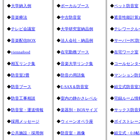
◆
大学納入例
◆
ボーカルブース
◆
ペット防音室
◆
音楽療法
◆
中古防音室
◆
遮音性能計算
◆
テレビ会議室
◆
大学研究室納品例
◆
テレワークル
◆
音楽配信BOX
◆
法人会社・納品例
◆
サーバーPC防
◆
viennafood
◆
在宅勤務ブース
◆
在宅ワーク室
◆
相互リンク集
◆
音楽大学リンク集
◆
コールセンタ
◆
防音室2畳
◆
防音の用語集
◆
マンション防
◆
防音ブース
◆
E-SAX＆防音室
◆
組立式防音室3
◆
防音工事相談
◆
室内の静かさレベル
◆
宅録ルーム情
◆
防音室・運送情報
◆
楽器別・BOXサイズ
◆
サックス防音
◆
採用メッセージ
◆
ウィーンオペラ座
◆
ボイストレー
◆
公共施設・採用例
◆
防音室・画像
◆
組立式・0.8帖