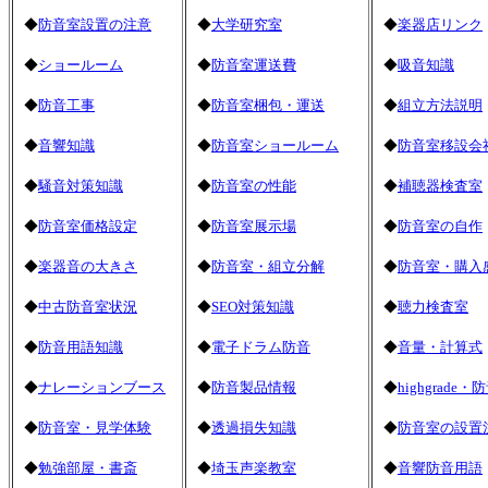
◆
防音室設置の注意
◆
大学研究室
◆
楽器店リンク
◆
ショールーム
◆
防音室運送費
◆
吸音知識
◆
防音工事
◆
防音室梱包・運送
◆
組立方法説明
◆
音響知識
◆
防音室ショールーム
◆
防音室移設会
◆
騒音対策知識
◆
防音室の性能
◆
補聴器検査室
◆
防音室価格設定
◆
防音室展示場
◆
防音室の自作
◆
楽器音の大きさ
◆
防音室・組立分解
◆
防音室・購入
◆
中古防音室状況
◆
SEO対策知識
◆
聴力検査室
◆
防音用語知識
◆
電子ドラム防音
◆
音量・計算式
◆
ナレーションブース
◆
防音製品情報
◆
highgrade・
◆
防音室・見学体験
◆
透過損失知識
◆
防音室の設置
◆
勉強部屋・書斎
◆
埼玉声楽教室
◆
音響防音用語