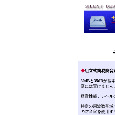
◆
組立式簡易防音
30dB
と35dB
が基
庭には置けません
遮音性能デシベル
特定の周波数帯域で
の防音室を使用する