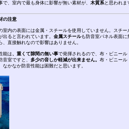
事で、室内で最も身体に影響が無い素材が、
木質系
と思われま
材の注意
の室内の表面には金属・スチールを使用していません。スチー
が出ると言われています。
金属スチール
も防音室パネル表面に
ら、直接触れなので影響はありません。
性能は
、重くて隙間の無い事
で発揮されるので、布・ビニール
防音室ですと、
多少の音しか軽減が出来ません。
布・ビニール
、なかなか防音性能は困難だと思います。