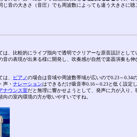
同じ音の大きさ（音圧）でも周波数によっても違う大きさに聴
ては、比較的にライブ指向で透明でクリアーな原音設計として
の音の表現が出来る様に開発し、吹奏感が自然で楽器演奏も伸
ては、
ピアノ
の場合は音域や周波数帯域が広いので0.23～0.3
・声・
ナレーション
はできるだけ吸音率0.16～0.23と低く設
アナウンス室
だと無理に響かせようとして、発声に力が入り、
傾向の室内環境の方が歌いやすいですね。