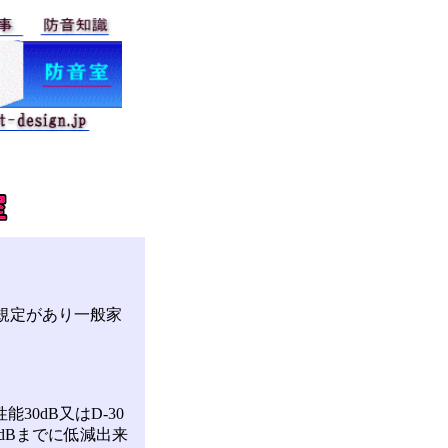
規定があり一般家
0dB又はD-30
dBまでに低減出来