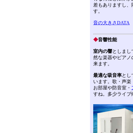
差もありますし、
す。
音の大きさDATA
◆
音響性能
室内の響
としまし
然な楽器やピアノ
来ます。
最適な吸音率
とし
います。歌・声楽
お部屋や防音室・
すね。多少ライブ