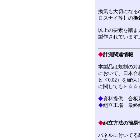
換気も大切になる
ロスナイ等】の
換
以上の要素を踏ま
製作されています
◆
計測関連情報
本製品は規制の対
において、日本合
ヒド0.02）を確
に関してもＦ☆☆☆
◆
資料提供 合
◆
組立工場 最
◆
組立方法の簡易
パネルに付いてる