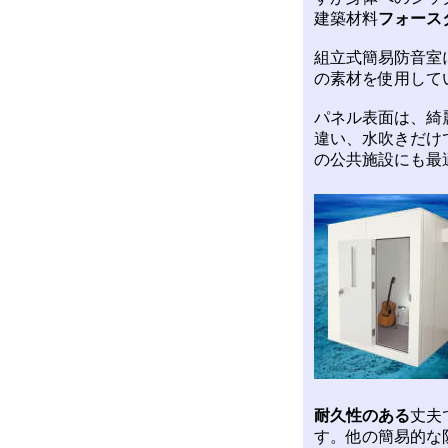
建築材料
フォース
組立式簡易防音室
の素材を使用して
パネル表面は、綺
違い、水吹きだけ
の公共施設にも最
耐久性のある
丈夫
す。他の簡易的な