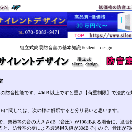
組立式簡易防音室の基本知識＆silent design
室
本の防音性能です。40dＢ以上ですと重さ【荷重制限】で法的な
。
dBに関しては、次の様に解釈すると分り易いと思います。
、楽器等の音の大きさdB（音圧）が100dBある場合に、遮音性能3
と、防音室の壁による透過損失値が30dBですので、音圧が70