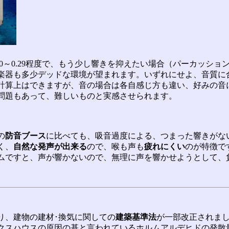
0～0.29程度で、もう少し響きを抑えたい場合（パーカッション類）
楽器も多少デッドな環境が望まれます。いずれにせよ、音質に
計算上はできますが、音の場合は各自感じ方も違い、好みの音
問題もあって、難しいものと実感させられます。
の
防音ブース
に比べても、吸音過度による、つまった響きがな
く、
自然な発声が出来る
ので、喉も声も
疲れにくい
のが特徴で
ムですと、声が響かないので、無理に声を響かせようとして、
より、建物の建材･換気に関しての
建築基準法
が一部改正されま
クスハウスの原因の基と言われているホルムアルデヒドの発散