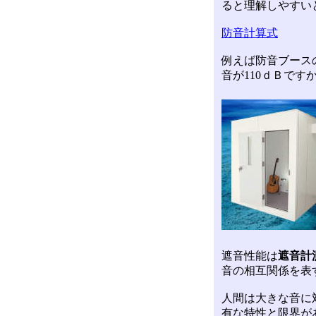
ると理解しやすい
防音計算式
例えば防音ブース
音が110ｄＢです
遮音性能は
遮音計
音の相互関係を表
人間は大きな音に
有な特性と限界が