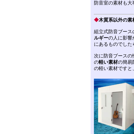
防音室の素材も大
◆
木質系以外の素
組立式防音ブース
ルギー
の人に影響
にあるものでした
次に防音ブースの
の
軽い素材
の簡易
の軽い素材ですと