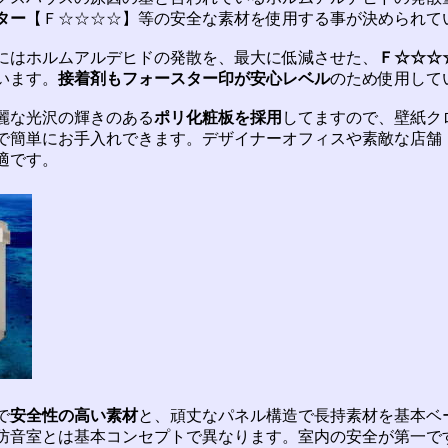
ター
【Ｆ☆☆☆☆】等の安全な素材を使用する事が決められて
にはホルムアルデヒドの発散を、最大に低減させた、
Ｆ☆☆☆
います。
接着剤もフォースター印が安心レベル
のため使用して
麗な光沢の輝きのある
ポリ化粧板を採用
してますので、壁紙ク
で簡単にお手入れできます。デザイナーオフィスや素敵な店舗
適です。
で
安全性の高い素材
と、頑丈なパネル構造で長持素材を基本ベ
防音室とは基本コンセプトで異なります。室内の安全が第一で