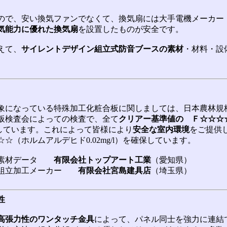
ので、安い換気ファンでなくて、換気扇には大手電機メーカー
気能力に優れた換気扇
を設置したものが安全です。
えて、
サイレントデザイン組立式防音ブースの素材
・材料・設
。
象になっている特殊加工化粧合板に関しましては、日本農林規格
板検査会によっての検査で、全て
クリアー基準値の Ｆ☆☆☆
保しています。これによって皆様により
安全な室内環境
をご提供
☆（ホルムアルデヒド0.02mg/l）を確保しています。
板素材データ
有限会社トップアート工業
（愛知県）
終組立加工メーカー
有限会社宮島建具店
（埼玉県）
性
高張力性のワンタッチ金具
によって、パネル同士を強力に連結