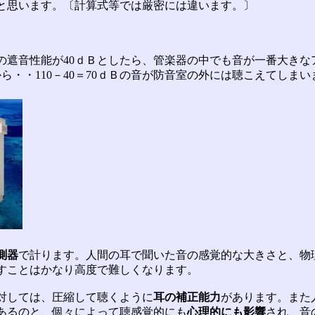
と思います。〔計算式等では厳密には違います。〕
の遮音性能が40ｄＢとしたら、管楽器の中でも音が一番大きな
から・・110－40＝70ｄＢの音が防音室の外には聴こえてしまい
測器
で計ります。人間の耳で聞いた音の感覚的な大きさと、物
すことはかなり高度で難しくなります。
対しては、圧縮して聴くように
耳の補正能力
があります。また
あるのと、個々によって聴感覚的にも
心理的にも影響
され、音