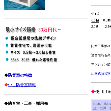
防音工事価格
遮音性能も高
マンション防
組立式防音室
◆
防音室の特徴
◆
中古防音室情報
◆
使用用途
◆
防音室・工事・採用先
silent 
証・知識・