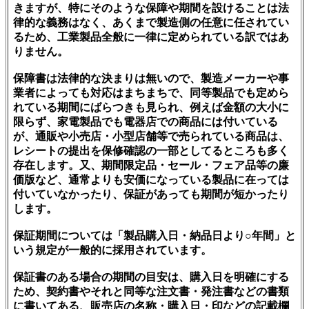
きますが、特にそのような保障や期間を設けることは法
律的な義務はなく、あくまで製造側の任意に任されてい
るため、工業製品全般に一律に定められている訳ではあ
りません。
保障書は法律的な決まりは無いので、製造メーカーや事
業者によっても対応はまちまちで、同等製品でも定めら
れている期間にばらつきも見られ、例えば金額の大小に
限らず、家電製品でも電器店での商品には付いている
が、通販や小売店・小型店舗等で売られている商品は、
レシートの提出を保修確認の一部としてるところも多く
存在します。又、期間限定品・セール・フェア品等の廉
価版など、通常よりも安価になっている製品に在っては
付いていなかったり、保証があっても期間が短かったり
します。
保証期間については「製品購入日・納品日より○年間」と
いう規定が一般的に採用されています。
保証書のある場合の期間の目安は、購入日を明確にする
ため、契約書やそれと同等な注文書・発注書などの書類
に書いてある、販売店の名称・購入日・印などの記載欄