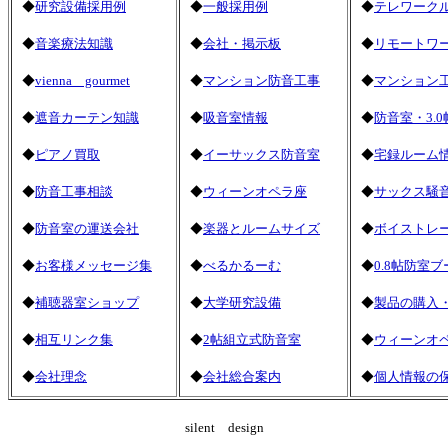
◆
研究設備採用例
◆
一般採用例
◆
テレワーク
◆
音楽療法知識
◆
会社・掲示板
◆
リモートワ
◆
vienna gourmet
◆
マンション防音工事
◆
マンション
◆
遮音カーテン知識
◆
吸音室情報
◆
防音室・3.0
◆
ピアノ買取
◆
イーサックス防音室
◆
宅録ルーム
◆
防音工事相談
◆
ウィーンオペラ座
◆
サックス騒
◆
防音室の運送会社
◆
楽器とルームサイズ
◆
ボイストレ
◆
お客様メッセージ集
◆
べるかるーむ
◆
0.8帖防室ブ
◆
補聴器室ショップ
◆
大学研究設備
◆
製品の購入
◆
相互リンク集
◆
2帖組立式防音室
◆
ウィーンオ
◆
会社理念
◆
会社総合案内
◆
個人情報の
silent design