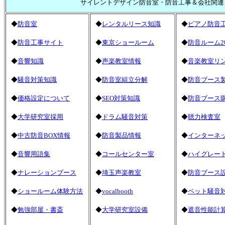
サイレントデザイン防音室・防音工事＆会社関連
◆
防音室
◆
レンタルリース知識
◆
ピアノ防音
◆
防音工事サイト
◆
東京ショールーム
◆
防音ルーム2
◆
音響知識
◆
声楽教室情報
◆
音楽教室リ
◆
騒音対策知識
◆
防音室組立分解
◆
防音ブース
◆
価格設定について
◆
SEO対策知識
◆
防音ブース
◆
大学研究室採用
◆
ドラム騒音対策
◆
聴力検査室
◆
中古防音BOX情報
◆
防音製品情報
◆
インターネ
◆
音響用語集
◆
コールセンター室
◆
ハイグレー
◆
ナレーションブース
◆
埼玉声楽教室
◆
防音ブース
◆
ショールーム体験方法
◆
vocalbooth
◆
ペット騒音
◆
勉強部屋・書斎
◆
大学研究室設備
◆
遮音性能計