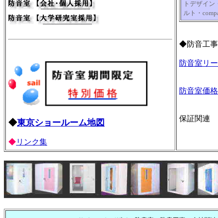
トデザイン
ルト・comp
◆防音工事
防音室リー
防音室価格
保証関連
◆
東京ショールーム地図
◆
リンク集