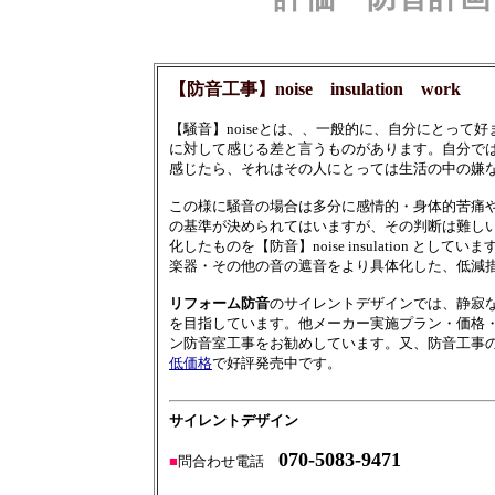
【防音工事】noise insulation work
【騒音】noiseとは、、一般的に、自分にとっ
に対して感じる差と言うものがあります。自分で
感じたら、それはその人にとっては生活の中の嫌な音【環
この様に騒音の場合は多分に感情的・身体的苦痛
の基準が決められてはいますが、その判断は難し
化したものを【防音】noise insulation としてい
楽器・その他の音の遮音をより具体化した、低減
リフォーム防音
のサイレントデザインでは、静寂
を目指しています。他メーカー実施プラン・価格
ン防音室工事をお勧めしています。又、防音工事
低価格
で好評発売中です。
サイレントデザイン
070-5083-9471
■
問合わせ電話