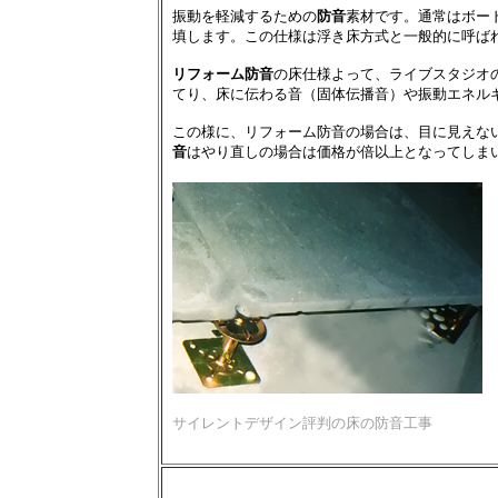
振動を軽減するための
防音
素材です。通常はボー
填します。この仕様は浮き床方式と一般的に呼ば
リフォーム防音
の床仕様よって、ライブスタジオ
てり、床に伝わる音（固体伝播音）や振動エネル
この様に、リフォーム防音の場合は、目に見えな
音
はやり直しの場合は価格が倍以上となってしま
サイレントデザイン評判の床の防音工事