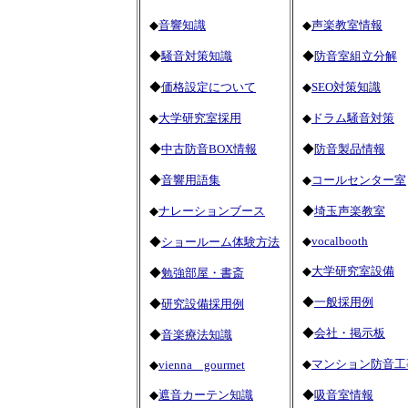
◆
音響知識
◆
声楽教室情報
◆
騒音対策知識
◆
防音室組立分解
◆
価格設定について
◆
SEO対策知識
◆
大学研究室採用
◆
ドラム騒音対策
◆
中古防音BOX情報
◆
防音製品情報
◆
音響用語集
◆
コールセンター室
◆
ナレーションブース
◆
埼玉声楽教室
◆
vocalbooth
◆
ショールーム体験方法
◆
大学研究室設備
◆
勉強部屋・書斎
◆
一般採用例
◆
研究設備採用例
◆
会社・掲示板
◆
音楽療法知識
◆
マンション防音工
◆
vienna gourmet
◆
遮音カーテン知識
◆
吸音室情報