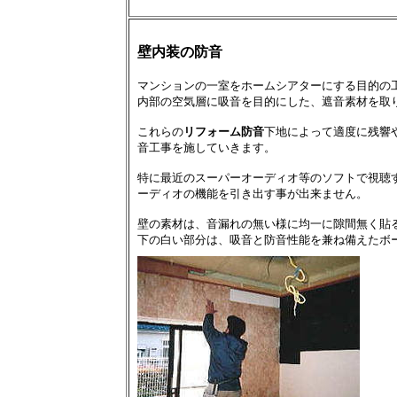
壁内装の防音
マンションの一室をホームシアターにする目的の
内部の空気層に吸音を目的にした、遮音素材を取
これらの
リフォーム防音
下地によって適度に残響
音工事を施していきます。
特に最近のスーパーオーディオ等のソフトで視聴
ーディオの機能を引き出す事が出来ません。
壁の素材は、音漏れの無い様に均一に隙間無く貼
下の白い部分は、吸音と防音性能を兼ね備えたボ