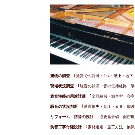
建物の調査
｢賃貸での許可・2×4・階上・地
現場状況調査
｢騒音の状況・音の伝播経路・隣
遮音性能の用途計画
｢楽器練習・録音室・寝室
騒音の状況判断
｢透過損失・音圧・ｄＢ・周波
リフォーム・防音の設計
｢必要遮音値・面密
防音工事付随設計
｢素材選定・施工方法・換