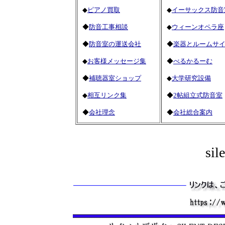
◆
ピアノ買取
◆
イーサックス防音
◆
防音工事相談
◆
ウィーンオペラ座
◆
防音室の運送会社
◆
楽器とルームサ
◆
お客様メッセージ集
◆
べるかるーむ
◆
補聴器室ショップ
◆
大学研究設備
◆
相互リンク集
◆
2帖組立式防音室
◆
会社理念
◆
会社総合案内
sil