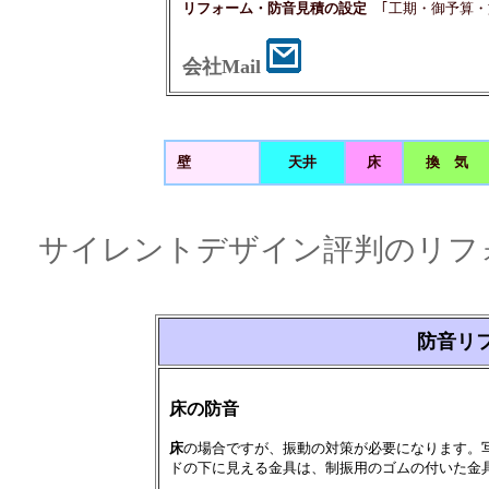
リフォーム・防音見積の設定
｢工期・御予算・
会社Mail
壁
天井
床
換 気
サイレントデザイン評判のリフォーム(壁
防音リ
床の防音
床
の場合ですが、振動の対策が必要になります。
ドの下に見える金具は、制振用のゴムの付いた金