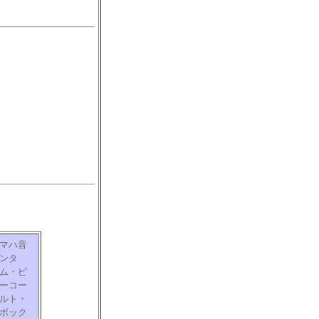
マハ音
ンタ
ム・ピ
ーコー
ルト・
ボック