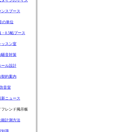
式タイプのサイズ
ウンスブース
音の単位
・0.5帖ブース
レッスン室
の騒音対策
ホール設計
の契約案内
・防音室
最新ニュース
ノフレンド掲示板
性能計測方法
書知識