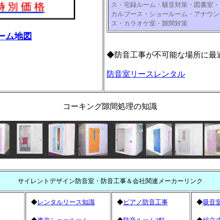
ス・宅録ルーム・騒音対策・図書室・
カルブース・ショールーム・アナウン
ス・カラオケ室・隙間対策
ーム地図
◆防音工事が不可能な場所に最
防音室リースレンタル
コーキング隙間処理の知識
サイレントデザイン防音室・防音工事＆会社関連メーカーリンク
◆
レンタルリース知識
◆
ピアノ防音工事
◆
吸音