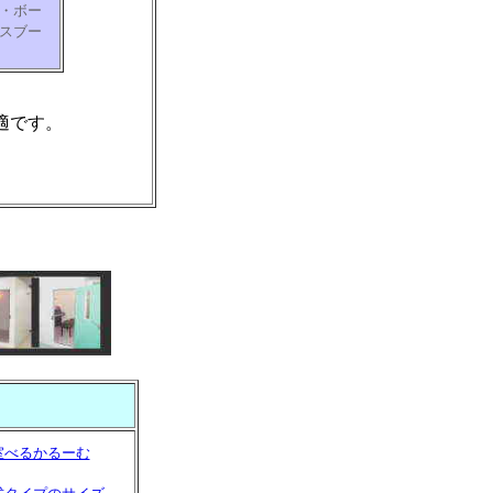
・ボー
スブー
適です。
室べるかるーむ