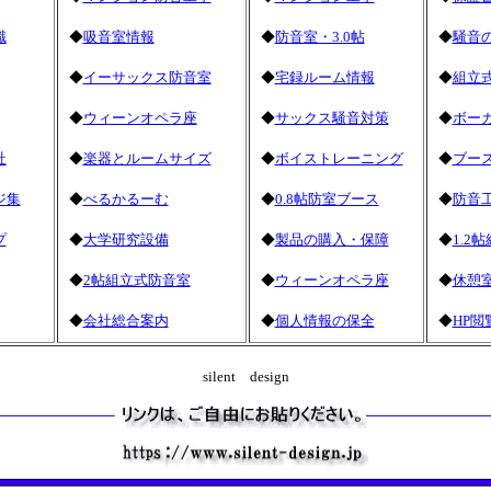
識
◆
吸音室情報
◆
防音室・3.0帖
◆
騒音
◆
イーサックス防音室
◆
宅録ルーム情報
◆
組立
◆
ウィーンオペラ座
◆
サックス騒音対策
◆
ボー
社
◆
楽器とルームサイズ
◆
ボイストレーニング
◆
ブー
ジ集
◆
べるかるーむ
◆
0.8帖防室ブース
◆
防音
プ
◆
大学研究設備
◆
製品の購入・保障
◆
1.2
◆
2帖組立式防音室
◆
ウィーンオペラ座
◆
休憩
◆
会社総合案内
◆
個人情報の保全
◆
HP閲
silent design