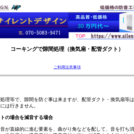
コーキングで隙間処理（換気扇・配管ダクト）
ご利用注意事項
グ処理等で、隙間を防ぐ事は来ますが、配管ダクト・換気扇等
けには行きません。
クトの場合を減音する場合
、音が直線的に進む要素を、曲がり角などを配して、音を打ち