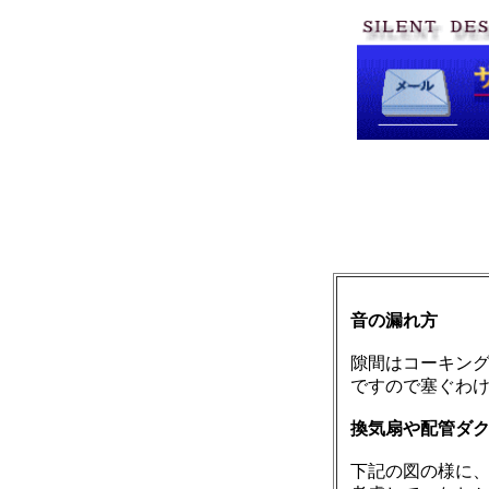
音の漏れ方
隙間はコーキン
ですので塞ぐわ
換気扇や配管ダ
下記の図の様に