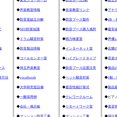
◆
東京ショールーム
◆
防音ルーム2帖
◆
組立
◆
声楽教室情報
◆
音楽教室リンク
◆
アナ
◆
防音室組立分解
◆
防音ブース製作
◆
dB・
て
◆
SEO対策知識
◆
防音ブース購入感想
◆
最安値
◆
ドラム騒音対策
◆
聴力検査室
◆
声優
報
◆
防音製品情報
◆
インターネット室
◆
近隣
◆
コールセンター室
◆
ハイグレードタイプ
◆
音楽
ース
◆
埼玉声楽教室
◆
防音ブース設置注意
◆
製品
験方法
◆
vocalbooth
◆
ペット騒音対策
◆
1帖
◆
大学研究室設備
◆
遮音性能計算式
◆
製品
◆
一般採用例
◆
テレワークルーム
◆ピア
◆
会社・掲示板
◆
リモートワーク室
◆
遮音
◆
マンション防音工事
◆
マンション工事
◆
保証