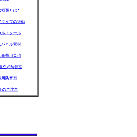
の種類とは?
式タイプの振動
カルスクール
スパネル素材
工事費用見積
帖組立式防音室
室用防音室
覧のご注意