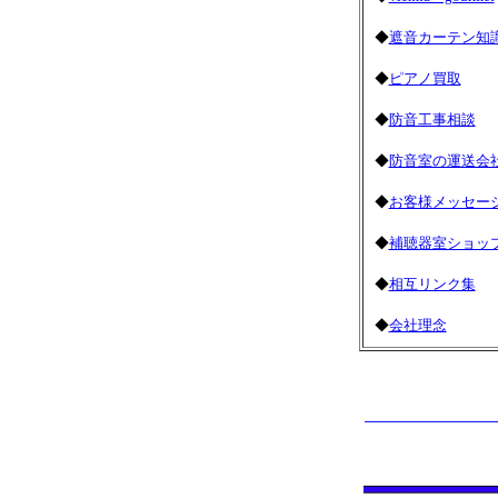
◆
遮音カーテン知
◆
ピアノ買取
◆
防音工事相談
◆
防音室の運送会
◆
お客様メッセー
◆
補聴器室ショッ
◆
相互リンク集
◆
会社理念