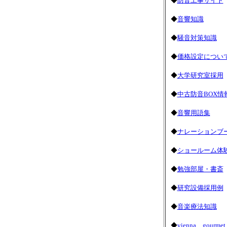
◆
防音工事サイト
◆
音響知識
◆
騒音対策知識
◆
価格設定につい
◆
大学研究室採用
◆
中古防音BOX情
◆
音響用語集
◆
ナレーションブ
◆
ショールーム体
◆
勉強部屋・書斎
◆
研究設備採用例
◆
音楽療法知識
◆
vienna gourmet