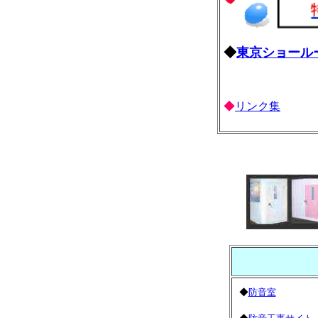
◆
東京ショール
◆
リンク集
◆
防音室