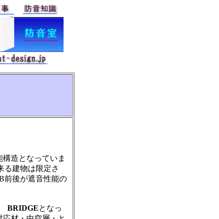
能構造となっていま
来る建物は限定さ
B前後が遮音性能の
 BRIDGE
となっ
対応材・中空層・と