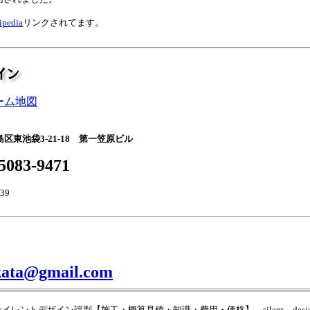
ipedia
リンクされてます。
ーム地図
区東池袋3-21-18 第一笠原ビル
5083-9471
39
akata@gmail.com
サイレントデザイン評判【施工・概算見積・知識・費用・価格】 silent desig