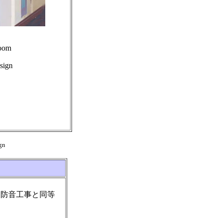
oom
sign
n
は防音工事と同等