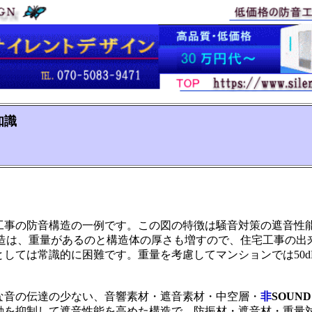
知識
工事の防音構造の一例です。この図の特徴は騒音対策の遮音性
の構造は、重量があるのと構造体の厚さも増すので、住宅工事の出
としては常識的に困難です。重量を考慮してマンションでは50d
な音の伝達の少ない、音響素材・遮音素材・中空層・
非
SOUND
動を抑制して遮音性能を高めた構造で、防振材・遮音材・重量