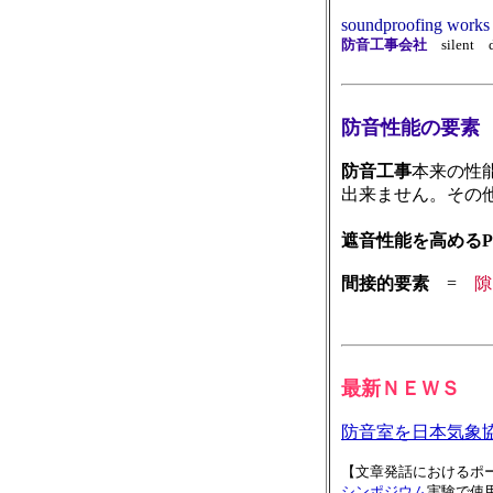
soundproofing works f
防音工事会社
silent
防音性能の要素
防音工事
本来の性
出来ません。その
遮音性能を高めるPO
間接的要素
=
隙
最新ＮＥＷＳ
防音室を日本気象
【文章発話におけるポ
シンポジウム
実験で使