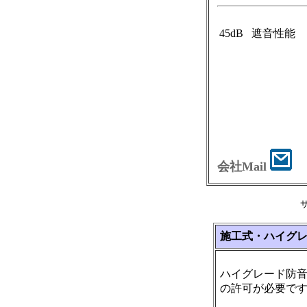
45dB
遮音性能
会社Mail
施工式・ハイグ
ハイグレード防
の許可が必要で