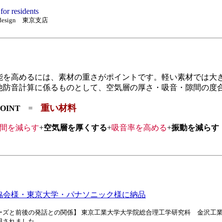
or residents
 design 東京支店
能を高めるには、素材の重さがポイントです。軽い素材では大
他防音計算に係るものとして、空気層の厚さ・吸音・隙間の度
重い材料
INT
=
間を減らす
+
空気層を厚くする
+
吸音率を高める
+
振動を減らす
協会様・東京大学・パナソニック様に納品
ーズと前後の発話との関係】 東京工業大学大学院総合理工学研究科 金沢工
用されました。