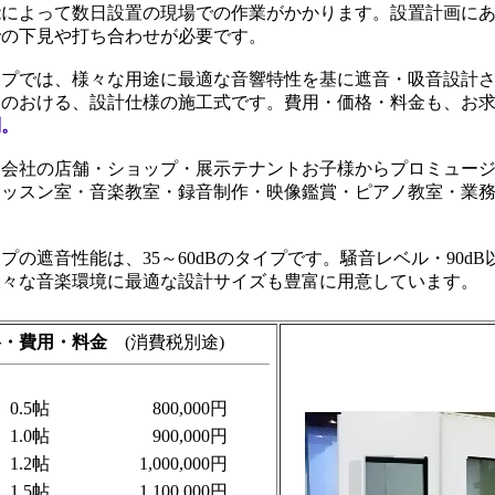
能によって数日設置の現場での作業がかかります。設置計画に
での下見や打ち合わせが必要です。
イプでは、様々な用途に最適な音響特性を基に遮音・吸音設計
足のおける、設計仕様の施工式です。費用・価格・料金も、お
判。
な会社の店舗・ショップ・展示テナントお子様からプロミュー
レッスン室・音楽教室・録音制作・映像鑑賞・ピアノ教室・業
プの遮音性能は、35～60dBのタイプです。騒音レベル・90d
様々な音楽環境に最適な設計サイズも豊富に用意しています。
格・費用・料金
(消費税別途)
0.5帖
800,000円
1.0帖
900,000円
1.2帖
1,000,000円
1.5帖
1,100,000円