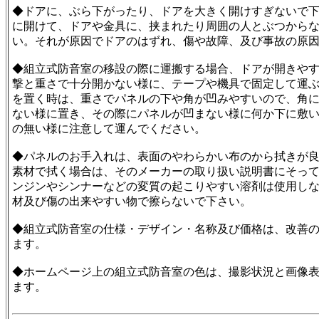
◆ドアに、ぶら下がったり、ドアを大きく開けすぎないで
に開けて、ドアや金具に、挟まれたり周囲の人とぶつから
い。それが原因でドアのはずれ、傷や故障、及び事故の原
◆組立式防音室の移設の際に運搬する場合、ドアが開きや
撃と重さで十分開かない様に、テープや機具で固定して運
を置く時は、重さでパネルの下や角が凹みやすいので、角
ない様に置き、その際にパネルが凹まない様に何か下に敷
の無い様に注意して運んでください。
◆パネルのお手入れは、表面のやわらかい布のから拭きが
素材で拭く場合は、そのメーカーの取り扱い説明書にそっ
ンジンやシンナーなどの変質の起こりやすい溶剤は使用し
材及び傷の出来やすい物で擦らないで下さい。
◆組立式防音室の仕様・デザイン・名称及び価格は、改善
ます。
◆ホームページ上の組立式防音室の色は、撮影状況と画像
ます。