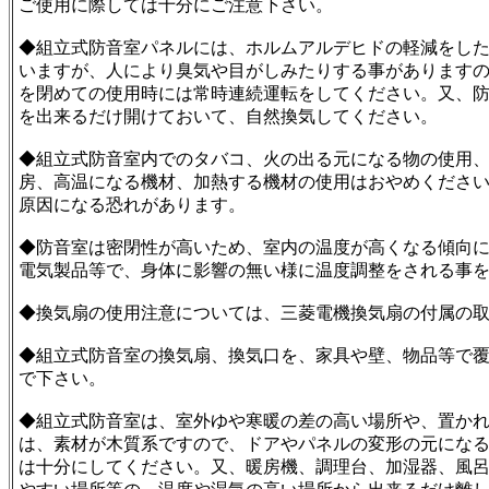
ご使用に際しては十分にご注意下さい。
◆組立式防音室パネルには、ホルムアルデヒドの軽減をし
いますが、人により臭気や目がしみたりする事があります
を閉めての使用時には常時連続運転をしてください。又、
を出来るだけ開けておいて、自然換気してください。
◆組立式防音室内でのタバコ、火の出る元になる物の使用
房、高温になる機材、加熱する機材の使用はおやめくださ
原因になる恐れがあります。
◆防音室は密閉性が高いため、室内の温度が高くなる傾向
電気製品等で、身体に影響の無い様に温度調整をされる事
◆換気扇の使用注意については、三菱電機換気扇の付属の
◆組立式防音室の換気扇、換気口を、家具や壁、物品等で
で下さい。
◆組立式防音室は、室外ゆや寒暖の差の高い場所や、置か
は、素材が木質系ですので、ドアやパネルの変形の元にな
は十分にしてください。又、暖房機、調理台、加湿器、風