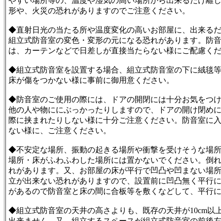
やすい場所等の、温度や湿気の高い場所から出来るだけ離
形や、火災の恐れがありますのでご注意ください。
◆直射日光の当たる所や温度変化の高いお部屋に、出来る
組立式防音室の変色・変形の元になる恐れがあります。防
は、カーテンなどで日差しが直接当たらない様にご配慮く
◆組立式防音室を設置する場合、組立式防音室の下に絨毯
床が傷をつかない様に事前に御用意ください。
◆防音室のご使用の際には、ドアの開閉には十分お気をつ
他の人や物ににぶっかったりしますので、ドアの開け閉め
際に挟まれたりしない様に十分ご注意ください。防音室に
ない様に、ご注意ください。
◆不安定な場所、振動の起きる場所や衝撃を受けそうな場
場所・床がふわふわした場所には置かないでください。倒
れがあります。又、お部屋の床が平行で凹凸や凹まない場
立が出来ない恐れがありますので、設置前に凹凸無く平行
があるので防音室と床の間に合板等を敷くなどして、平行
◆組立式防音室の天井の高さよりも、既存の天井が10cm以
出来ません。又、組立するスペースが組立式防音室の前後