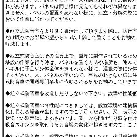
れがあります。パネルは同じ様に見えてもそれぞれ異なり
きません。パネルの配置を忘れない様に、組立・分解の際
おいて作業に当たってください。
◆組立式防音室をより良く御活用して頂きます際に、防音
だけ既存のお部屋の壁から7cm以上離して置くことをお勧
軽減します。
◆組立式防音室はその性質上で、重厚に製作されているた
移設の作業を行う時は、パネルを置く方法や場所も、運ん
パネルに手足や身体全体を挟まれない様に、運搬の際に身
てください。又、パネルが重いので、事故の起きない様に
式防音室の運送専門業者に依頼される事をお勧めしていま
◆組立式防音室を改造したりしないで下さい。故障や性能
◆組立式防音室の各性能につきましては、設置環境や建物
化し異なる場合が生じますのでご了承ください。又、表示
状況での測定値によるものです。又、穴を開けたり窓を付
吸音スポンジを取付けると音響の変化が起きますので、ご
◆組立式防音室は、設置の環境によりましては、火災報知