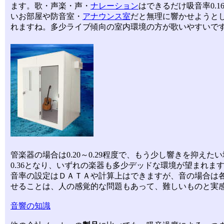
ます。歌・声楽・声・
ナレーション
はできるだけ吸音率0.1
いお部屋や防音室・
アナウンス室
だと無理に響かせようと
れますね。多少ライブ傾向の室内環境の方が歌いやすいで
管楽器の場合は0.20～0.29程度で、もう少し響きを抑えた
0.36となり、いずれの楽器も多少デッドな環境が望まれま
音率の設定はＤＡＴＡや計算上はできますが、音の場合は
せることは、人の感覚的な問題もあって、難しいものと実
音響の知識