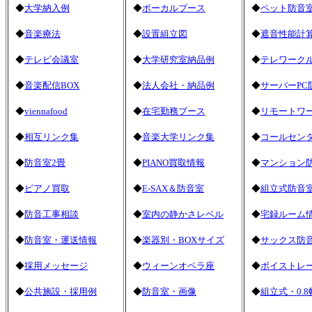
◆
大学納入例
◆
ボーカルブース
◆
ペット防音
◆
音楽療法
◆
設置組立図
◆
遮音性能計
◆
テレビ会議室
◆
大学研究室納品例
◆
テレワーク
◆
音楽配信BOX
◆
法人会社・納品例
◆
サーバーPC
◆
viennafood
◆
在宅勤務ブース
◆
リモートワ
◆
相互リンク集
◆
音楽大学リンク集
◆
コールセン
◆
防音室2畳
◆
PIANO買取情報
◆
マンション
◆
ピアノ買取
◆
E-SAX＆防音室
◆
組立式防音室
◆
防音工事相談
◆
室内の静かさレベル
◆
宅録ルーム
◆
防音室・運送情報
◆
楽器別・BOXサイズ
◆
サックス防
◆
採用メッセージ
◆
ウィーンオペラ座
◆
ボイストレ
◆
公共施設・採用例
◆
防音室・画像
◆
組立式・0.8