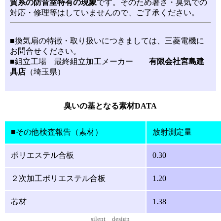
質系の防音室特有の現象
です。そのため暑さ・臭気での
対応・修理等はしていませんので、ご了承ください。
■換気扇の特徴・取り扱いにつきましては、三菱電機に
お問合せください。
■組立工場 最終組立加工メーカー
有限会社宮島建
具店
（埼玉県）
臭いの基となる素材DATA
■その他検査報告（素材）
放射測定量
ポリエステル合板
0.30
２次加工ポリエステル合板
1.20
芯材
1.38
silent design