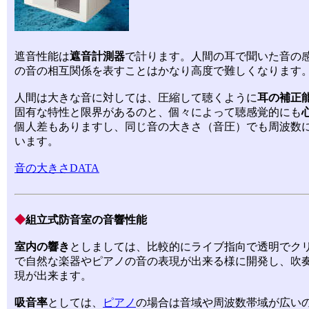
遮音性能は
遮音計測器
で計ります。人間の耳で聞いた音の
の音の相互関係を表すことはかなり高度で難しくなります
人間は大きな音に対しては、圧縮して聴くように
耳の補正
固有な特性と限界があるのと、個々によって聴感覚的にも
個人差もありますし、同じ音の大きさ（音圧）でも周波数
います。
音の大きさDATA
◆
組立式防音室の音響性能
室内の響き
としましては、比較的にライブ指向で透明でク
で自然な楽器やピアノの音の表現が出来る様に開発し、吹
現が出来ます。
吸音率
としては、
ピアノ
の場合は音域や周波数帯域が広いので