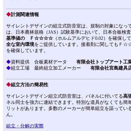
◆
計測関連情報
サイレントデザインの組立式防音室は、規制の対象になっ
は、日本農林規格（JAS）試験基準において、日本合板検
基準値の Ｆ☆☆☆☆
（ホルムアルデヒド0.02）を確保
全な室内環境
をご提供しています。接着剤に関してもＦ☆☆☆☆
を確保しています。
◆
資料提供 合板素材データ
有限会社トップアート工
◆
組立工場 最終組立加工メーカー
有限会社宮島建具
◆
組立方法の簡易性
サイレントデザイン組立式防音室は、パネルに付いてる
高
ネル同士を強力に連結できます。特別な道具がなくても簡
リットがあります。多数のメーカーが簡単組立を謳ってい
ん。
組立・分解の実際