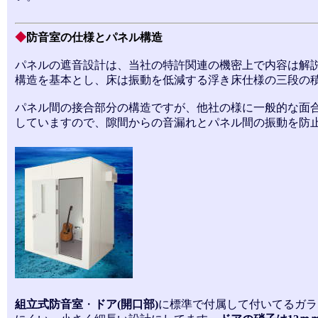
◆
防音室の仕様とパネル構造
パネルの遮音設計は、当社の特許関連の機密上で内容は解
構造を基本とし、床は振動を低減する浮き床仕様の三段の
パネル間の接合部分の構造ですが、他社の様に一般的な面
していますので、隙間からの音漏れとパネル間の振動を防
組立式防音室
・
ドア(開口部)
に標準で付属して付いてるガラ