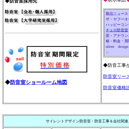
◆
防音室採用先
製品ニュース
ザ・ヤフーオ
ハッピーコン
チェロ防音室
室・アナウン
格・料金・買
silent desig
ン
◆防音工事
防音室リー
◆
防音室ショールーム地図
防音室価格
サイレントデザイン防音室・防音工事＆会社関連