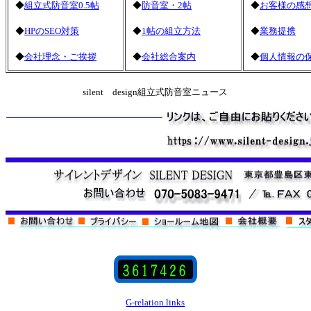
◆
組立式防音室0.5帖
◆
防音室・2帖
◆
お客様の感
◆
HPのSEO対策
◆
1帖の組立方法
◆
業務提携
◆
会社理念・ご挨拶
◆
会社総合案内
◆
個人情報の
silent design組立式防音室ニュース
G-relation.links