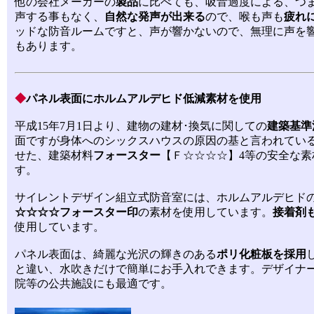
他の会社メーカーの
製品
に比べても、吸音過度による、つ
声する事もなく、
自然な発声が出来る
ので、喉も声も
疲れ
ッドな防音ルームですと、声が響かないので、無理に声を
もあります。
◆
パネル表面にホルムアルデヒド低減素材を使用
平成15年7月1日より、建物の建材･換気に関しての
建築基準
面ですが身体へのシックスハウスの原因の基と言われてい
せた、建築材料
フォースター
【Ｆ☆☆☆☆】4等の安全な
す。
サイレントデザイン組立式防音室には、
ホルムアルデヒド
☆☆☆☆
フォースター印
の素材を使用しています。
接着剤
使用しています。
パネル表面は、綺麗な光沢の輝きのある
ポリ化粧板を採用
と違い、水吹きだけで簡単にお手入れできます。デザイナ
院等の公共施設にも最適です。