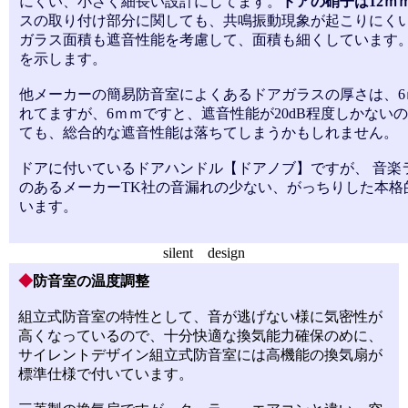
にくい、小さく細長い設計にしてます。
ドアの硝子は12ｍｍ
スの取り付け部分に関しても、共鳴振動現象が起こりにく
ガラス面積も遮音性能を考慮して、面積も細くしています
を示します。
他メーカーの簡易防音室によくあるドアガラスの厚さは、6ｍ
れてますが、6ｍｍですと、遮音性能が20dB程度しかない
ても、総合的な遮音性能は落ちてしまうかもしれません。
ドアに付いているドアハンドル【ドアノブ】ですが、 音楽
のあるメーカーTK社の音漏れの少ない、がっちりした本格
います。
silent design
◆
防音室の温度調整
組立式防音室の特性として、音が逃げない様に気密性が
高くなっているので、十分快適な換気能力確保のめに、
サイレントデザイン組立式防音室には高機能の換気扇が
標準仕様で付いています。