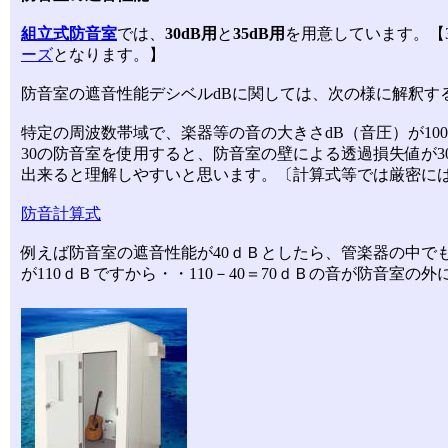
組立式防音室
では、
30dB用
と
35dB用
を用意しています。【3
ーズ
となります。】
防音室の遮音性能デシベルdBに関しては、次の様に解釈す
特定の周波数帯域で、楽器等の音の大きさdB（音圧）が100d
30の防音室を使用すると、防音室の壁による透過損失値が30
出来ると理解しやすいと思います。〔計算式等では厳密に
防音計算式
例えば防音室の遮音性能が40ｄＢとしたら、管楽器の中で
が110ｄＢですから・・110－40＝70ｄＢの音が防音室の