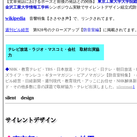
【文章発話におけるポーズと前後の発話との関係】
東京工業大学大学院
金沢工業大学情報工学科
シンポジウム実験でサイレントデザイン組立式防
wikipedia
音響特集【ささやき声】で、リンクされてます。
週刊ビル経営
第928号のクローズアップ【
防音室編
】に掲載されてます
テレビ放送・ラジオ・マスコミ・会社 取材出演協
力
◆
NHK・教育テレビ・TBS・日本放送・フジテレビ・日テレ・朝日放送
ズライフ・サンレコ・ギターマガジン・ピアノマガジン【防音室特集】・sou
ビル経営・日経新聞・週刊現代・教育現代・アッこにお任せ・NHK解体
ド・その他多数に音の課題で取材協力・テレビ出演しました。
silentmap
1
silent design