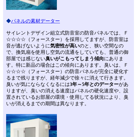
◆
パ
ネルの素材データー
サイレントデザイン組立式防音室の防音パネルでは、Ｆ
☆☆☆☆（フォースター）を採用してますが、防音室は
音が逃げないように
気密性が高い
のと、狭い空間なの
で、換気扇を使用し空気の流通をしていても、普通の御
部屋では感じない
臭いがこもってしまう傾向
にありま
す。特に新品の場合はこの傾向にあります。臭いは、Ｆ
☆☆☆☆（フォースター）の防音パネルが完全に硬化す
るまで残りますが、経年減少で徐々に消えて行きます。
臭いが気にならなくなるには
3年～5年とのデーター
があ
りますが、臭いの消える速度はパネルの硬化速度や、設
置されているお部屋の環境・使用してる状況により、臭
いが消えるまでの期間は異なります。