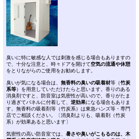
臭いに特に敏感な人では刺激を感じる場合もありますの
で、十分な注意と、時々ドアを開けて
空気の流通や休憩
をとりながらのご使用をお勧めします。
臭いが気になる場合は、
無香料の臭いの吸着材
等（
竹炭
系等
）を用意していただけたらと思います。香りのある
消臭剤ですと、防音室は気密性が高いので、香りがたま
り過ぎてパネルに付着して、
逆効果
になる場合もありま
す。無香料の吸着剤等（竹炭系）は東急ハンズ等・専門
店でご相談ください。〔消臭剤よりも、吸着剤（竹炭
系）が効果あると思います〕
気密性の高い防音室では、
暑さや臭いがこもるのは、木