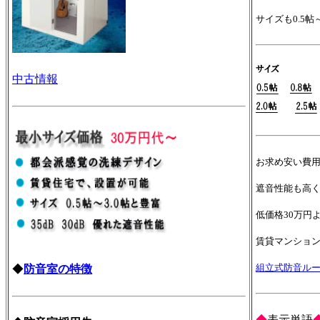
サイズも0.5帖
中古情報
お求め安い費
遮音性能も高
低価格30万円
賃貸マンショ
組立式防音ル
◆
防音室の特徴
◆
表示単語