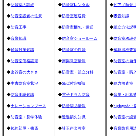
◆
防音室の詳細
◆
防音室レンタル
◆
ピアノ防音
◆
防音室設置の注意
◆
防音室運送費
◆
吸音知識
◆
防音工事
◆
防音室梱包・運送
◆
組立方法説
◆
音響知識
◆
防音室ショールーム
◆
防音室移設
◆
騒音対策知識
◆
防音室の性能
◆
補聴器検査
◆
防音室価格設定
◆
声楽教室情報
◆
防音室の自
◆
楽器音の大きさ
◆
防音室・組立分解
◆
防音室・購
◆
中古防音室状況
◆
SEO対策知識
◆
聴力検査室
◆
防音用語知識
◆
電子ドラム防音
◆
音量・計算
◆
ナレーションブース
◆
防音製品情報
◆
highgrad
◆
防音室・見学体験
◆
透過損失知識
◆
防音室の設
◆
勉強部屋・書斎
◆
埼玉声楽教室
◆
音響防音用